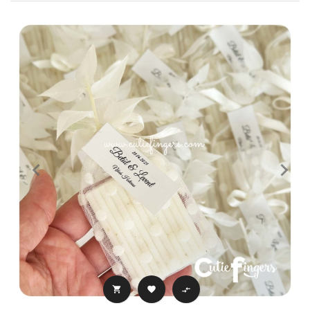


