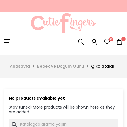
0
0
Anasayfa
Bebek ve Doğum Günü
Çikolatalar
No products available yet
Stay tuned! More products will be shown here as they
are added.
search