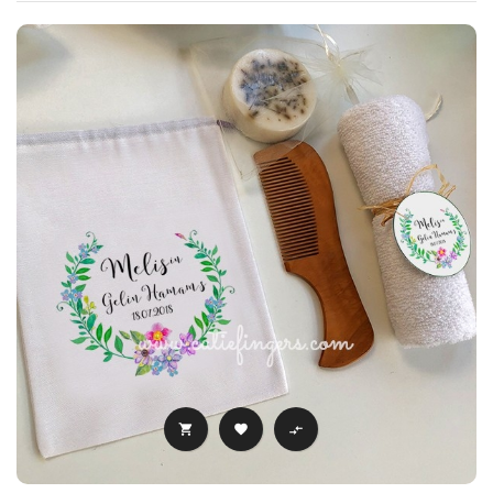


